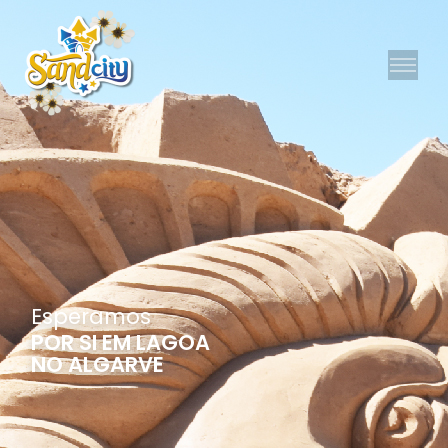
E
s
p
e
r
a
m
o
s
POR SI EM LAGOA
NO ALGARVE